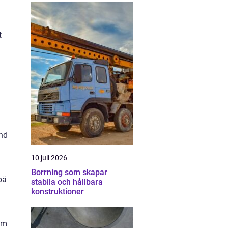
t
and
10 juli 2026
Borrning som skapar
på
stabila och hållbara
konstruktioner
om