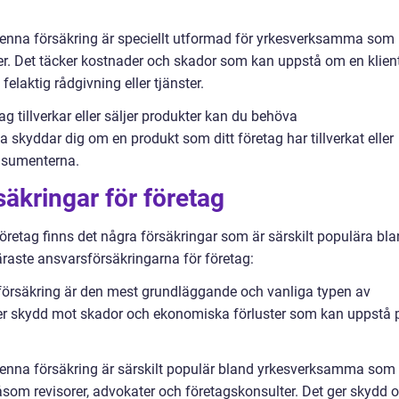
 Denna försäkring är speciellt utformad för yrkesverksamma som
ster. Det täcker kostnader och skador som kan uppstå om en klien
 felaktig rådgivning eller tjänster.
g tillverkar eller säljer produkter kan du behöva
skyddar dig om en produkt som ditt företag har tillverkat eller
onsumenterna.
äkringar för företag
företag finns det några försäkringar som är särskilt populära bl
äraste ansvarsförsäkringarna för företag:
försäkring är den mest grundläggande och vanliga typen av
ger skydd mot skador och ekonomiska förluster som kan uppstå 
 Denna försäkring är särskilt populär bland yrkesverksamma som
såsom revisorer, advokater och företagskonsulter. Det ger skydd 