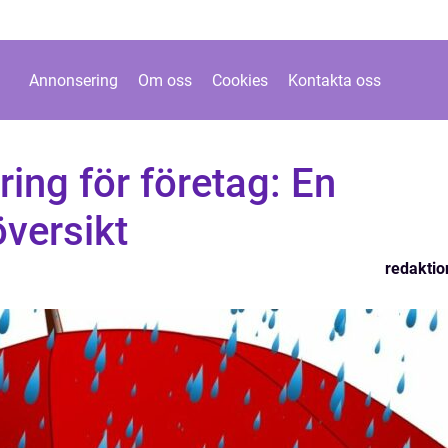
Annonsering
Om oss
Cookies
Kontakta oss
ing för företag: En
versikt
redaktio