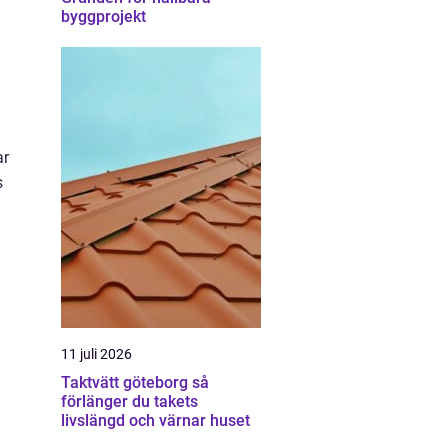
byggprojekt
ar
s
11 juli 2026
Taktvätt göteborg så
förlänger du takets
livslängd och värnar huset