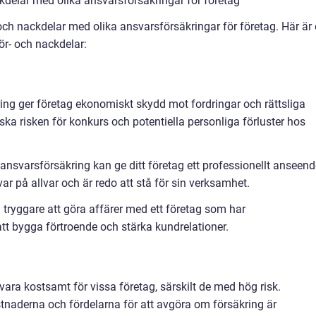
delar med olika ansvarsförsäkringar för företag
och nackdelar med olika ansvarsförsäkringar för företag. Här är
r- och nackdelar:
ng ger företag ekonomiskt skydd mot fordringar och rättsliga
nska risken för konkurs och potentiella personliga förluster hos
 ansvarsförsäkring kan ge ditt företag ett professionellt anseend
var på allvar och är redo att stå för sin verksamhet.
tryggare att göra affärer med ett företag som har
 att bygga förtroende och stärka kundrelationer.
ara kostsamt för vissa företag, särskilt de med hög risk.
naderna och fördelarna för att avgöra om försäkring är