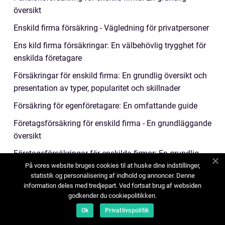
översikt
Enskild firma försäkring - Vägledning för privatpersoner
Ens kild firma försäkringar: En välbehövlig trygghet för
enskilda företagare
Försäkringar för enskild firma: En grundlig översikt och
presentation av typer, popularitet och skillnader
Försäkring för egenföretagare: En omfattande guide
Företagsförsäkring för enskild firma - En grundläggande
översikt
Företagsförsäkringar för enskilda firmor: En grundlig
översikt och analys
På vores website bruges cookies til at huske dine indstillinger,
statistik og personalisering af indhold og annoncer. Denne
Försäkring för enskild firma: En grundlig översikt
information deles med tredjepart. Ved fortsat brug af websiden
godkender du cookiepolitikken.
Pensionsförsäkring för företag - en översikt
Ok
Privatlivspolitik
Sjukförsäkring för företag: En grundlig översikt