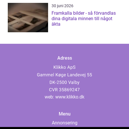
30 juni 2026
Framkalla bilder - så förvandlas
dina digitala minnen till något
äkta
Adress
web:
www.klikko.dk
Menu
Annonsering