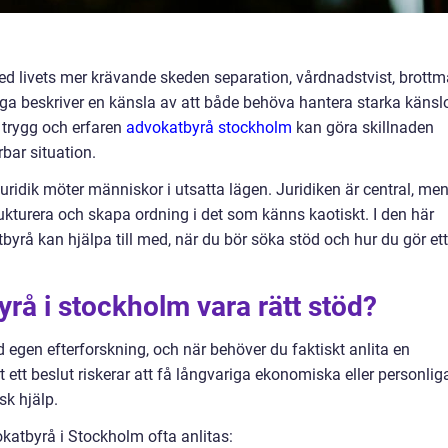
med livets mer krävande skeden separation, vårdnadstvist, brottm
ga beskriver en känsla av att både behöva hantera starka känsl
n trygg och erfaren
advokatbyrå stockholm
kan göra skillnaden
bar situation.
dik möter människor i utsatta lägen. Juridiken är central, me
trukturera och skapa ordning i det som känns kaotiskt. I den här
byrå kan hjälpa till med, när du bör söka stöd och hur du gör ett
rå i stockholm vara rätt stöd?
d egen efterforskning, och när behöver du faktiskt anlita en
rt ett beslut riskerar att få långvariga ekonomiska eller personlig
sk hjälp.
okatbyrå i Stockholm ofta anlitas: