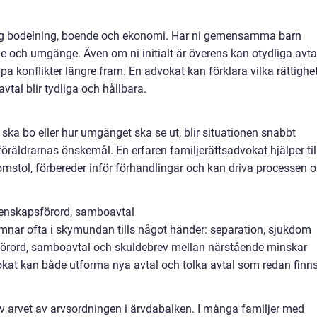
ring bodelning, boende och ekonomi. Har ni gemensamma barn
 och umgänge. Även om ni initialt är överens kan otydliga avta
 konflikter längre fram. En advokat kan förklara vilka rättighe
 avtal blir tydliga och hållbara.
 ska bo eller hur umgänget ska se ut, blir situationen snabbt
räldrarnas önskemål. En erfaren familjerättsadvokat hjälper til
mstol, förbereder inför förhandlingar och kan driva processen 
tenskapsförord, samboavtal
nar ofta i skymundan tills något händer: separation, sjukdom
sförord, samboavtal och skuldebrev mellan närstående minskar
vokat kan både utforma nya avtal och tolka avtal som redan finns
v arvet av arvsordningen i ärvdabalken. I många familjer med