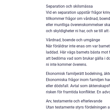
Separation och skilsmässa
Vid en separation uppstår frågor k
tillkommer frågor om vårdnad, boende
eller muntliga överenskommelser skapa
och skyldigheter ni har, och se till att
Vårdnad, boende och umgänge
När föräldrar inte enas om var barnet
laddad. Här vägs barnets bästa mot fö
att bedöma vad som brukar gälla i do
ni inte kommer överens.
Ekonomisk familjerätt bodelning, äk
Ekonomiska frågor inom familjen ham
eller dödsfall. Avtal som äktenskap
risken för framtida konflikter. En ad
Arv, testamente och efterlevande
Utan testamente styrs fördelningen a