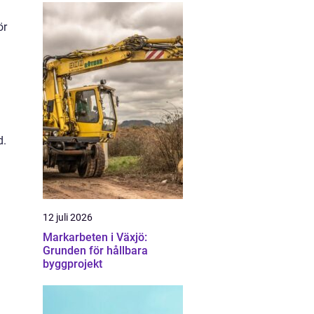
ör
d.
n
12 juli 2026
Markarbeten i Växjö:
Grunden för hållbara
byggprojekt