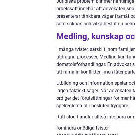
Juridiska problem blir mer hanterliga
arbetssätt innebär att advokaten snab
presenterar tänkbara vägar framåt och
som saknas och vilka beslut du behöv
Medling, kunskap och
I många tvister, särskilt inom familje
utdragna processer. Medling kan funge
domstolsförhandlingar. En advokat s
att rama in konflikten, men låter part
Utbildning och information spelar ock
lagen faktiskt säger. När advokaten ta
ord ger det förutsättningar för mer h
spelreglerna blir besluten tryggare.
Rätt stöd handlar alltså inte bara om
förhindra onödiga tvister