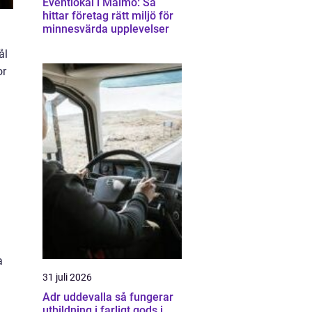
Eventlokal i Malmö: Så
hittar företag rätt miljö för
minnesvärda upplevelser
ål
or
n
a
31 juli 2026
Adr uddevalla så fungerar
utbildning i farligt gods i