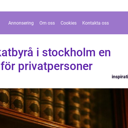
Annonsering
Om oss
Cookies
Kontakta oss
katbyrå i stockholm en
 för privatpersoner
inspirat