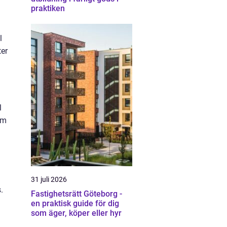
praktiken
l
ter
l
om
31 juli 2026
.
Fastighetsrätt Göteborg -
en praktisk guide för dig
som äger, köper eller hyr