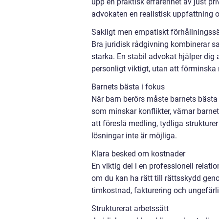
upp en praktisk erfarenhet av just p
advokaten en realistisk uppfattning o
Sakligt men empatiskt förhållningssä
Bra juridisk rådgivning kombinerar sa
starka. En stabil advokat hjälper dig 
personligt viktigt, utan att förminska
Barnets bästa i fokus
När barn berörs måste barnets bästa f
som minskar konflikter, värnar barnets
att föreslå medling, tydliga struktu
lösningar inte är möjliga.
Klara besked om kostnader
En viktig del i en professionell rela
om du kan ha rätt till rättsskydd gen
timkostnad, fakturering och ungefärli
Strukturerat arbetssätt