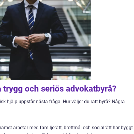
 trygg och seriös advokatbyrå?
disk hjälp uppstår nästa fråga: Hur väljer du rätt byrå? Några
mst arbetar med familjerätt, brottmål och socialrätt har byggt