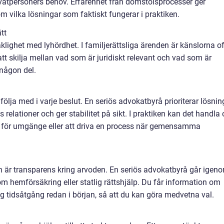
rivatpersoners behov. Erfarenhet från domstolsprocesser ger
m vilka lösningar som faktiskt fungerar i praktiken.
tt
klighet med lyhördhet. I familjerättsliga ärenden är känslorna o
att skilja mellan vad som är juridiskt relevant och vad som är
 någon del.
ölja med i varje beslut. En seriös advokatbyrå prioriterar lösnin
 relationer och ger stabilitet på sikt. I praktiken kan det handla
rer för umgänge eller att driva en process när gemensamma
tion är transparens kring arvoden. En seriös advokatbyrå går igen
om hemförsäkring eller statlig rättshjälp. Du får information om
g tidsåtgång redan i början, så att du kan göra medvetna val.