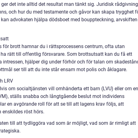
ger det inte alltid det resultat man tänkt sig. Juridisk rådgivning
inns, och hur du med testamente och gåvor kan skapa trygghet f
it kan advokaten hjälpa dödsboet med bouppteckning, arvskiften
satt
tts för brott hamnar du i rättsprocessens centrum, ofta utan
 rätt till offentlig försvarare. Som brottsutsatt kan du få ett
intressen, hjälper dig under förhör och för talan om skadestån
tmål ser till att du inte står ensam mot polis och åklagare.
ch LRV
vis om socialtjänsten vill omhänderta ett barn (LVU) eller om e
M), ställs snabba och långtgående beslut mot individens
r en avgörande roll för att se till att lagens krav följs, att
 enskildes röst hörs.
ten till att tydliggöra vad som är möjligt, vad som är rimligt att
rategiska.