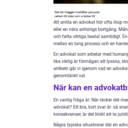
Att anlita en advokat hör ofta ihop 
eller en nära anhörigs bortgång. Mån
och fatta viktiga beslut samtidigt. E
mellan en tung process och en hanter
En advokat som arbetar med humanjuri
lika viktig är förmågan att lyssna, s
artikeln går vi igenom vad en advokat
genomtänkt val.
När kan en advokatby
En vanlig fråga är: När räcker det me
advokat? Ett bra, kort svar är: så sna
konsekvenser, är det klokt att ta juridi
Några typiska situationer där en adv