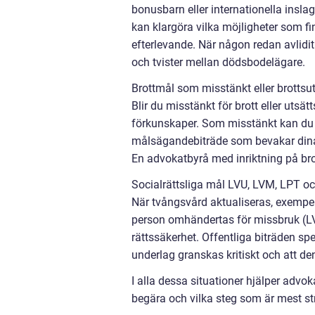
bonusbarn eller internationella inslag 
kan klargöra vilka möjligheter som f
efterlevande. När någon redan avlid
och tvister mellan dödsbodelägare.
Brottmål som misstänkt eller brottsut
Blir du misstänkt för brott eller utsä
förkunskaper. Som misstänkt kan du ha
målsägandebiträde som bevakar dina 
En advokatbyrå med inriktning på brot
Socialrättsliga mål LVU, LVM, LPT o
När tvångsvård aktualiseras, exempel
person omhändertas för missbruk (LV
rättssäkerhet. Offentliga biträden spela
underlag granskas kritiskt och att den
I alla dessa situationer hjälper advoka
begära och vilka steg som är mest st