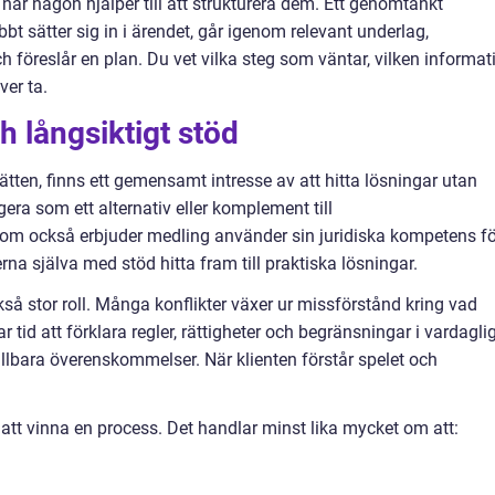
 när någon hjälper till att strukturera dem. Ett genomtänkt
bt sätter sig in i ärendet, går igenom relevant underlag,
 föreslår en plan. Du vet vilka steg som väntar, vilken informat
er ta.
 långsiktigt stöd
rätten, finns ett gemensamt intresse av att hitta lösningar utan
ra som ett alternativ eller komplement till
om också erbjuder medling använder sin juridiska kompetens fö
erna själva med stöd hitta fram till praktiska lösningar.
så stor roll. Många konflikter växer ur missförstånd kring vad
r tid att förklara regler, rättigheter och begränsningar i vardagli
ållbara överenskommelser. När klienten förstår spelet och
 att vinna en process. Det handlar minst lika mycket om att: