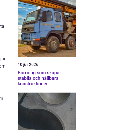
fta
gar
10 juli 2026
 om
Borrning som skapar
stabila och hållbara
konstruktioner
om