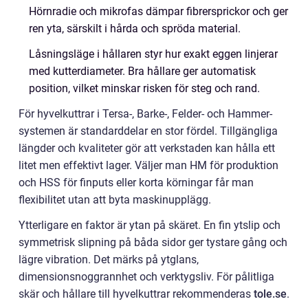
Hörnradie och mikrofas dämpar fibrersprickor och ger
ren yta, särskilt i hårda och spröda material.
Låsningsläge i hållaren styr hur exakt eggen linjerar
med kutterdiameter. Bra hållare ger automatisk
position, vilket minskar risken för steg och rand.
För hyvelkuttrar i Tersa-, Barke-, Felder- och Hammer-
systemen är standarddelar en stor fördel. Tillgängliga
längder och kvaliteter gör att verkstaden kan hålla ett
litet men effektivt lager. Väljer man HM för produktion
och HSS för finputs eller korta körningar får man
flexibilitet utan att byta maskinupplägg.
Ytterligare en faktor är ytan på skäret. En fin ytslip och
symmetrisk slipning på båda sidor ger tystare gång och
lägre vibration. Det märks på ytglans,
dimensionsnoggrannhet och verktygsliv. För pålitliga
skär och hållare till hyvelkuttrar rekommenderas
tole.se
.