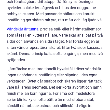
och förutsägbara driftstopp. Därför syns lösningen i
hyvlerier, snickerier, sågverk och hos den noggranne
hobbysnickaren. Med passande hållare och korrekt
inställning ger skären rak yta, rätt mått och låg ljudnivå.
Vändskär är tunna
, precisa stål- eller hårdmetallremsor
som låses i en kutters hållare. Varje skär är slipat på två
sidor och används en sida i taget. När första eggen är
sliten vänder operatören skäret. Efter två sidor kasseras
skäret. Denna princip kallas ofta engångs, men med två
nyttjanden.
I jämförelse med traditionellt hyvelstål kräver vändskär
ingen tidsödande inställning eller slipning i den egna
verkstaden. Bytet går snabbt och skären ligger rätt tack
vare hållarens geometri. Det ger korta avbrott och jämn
finish mellan körningarna. För små och medelstora
serier blir kalkylen ofta bättre än med slipbara stål,
särskilt när arbetskostnad och stillestånd vägs in.