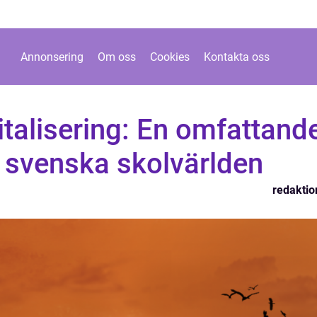
Annonsering
Om oss
Cookies
Kontakta oss
italisering: En omfattand
 svenska skolvärlden
redaktio