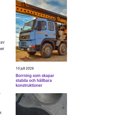
 av
mer
10 juli 2026
Borrning som skapar
stabila och hållbara
konstruktioner
e
k