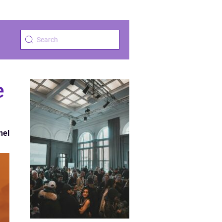
e
nel