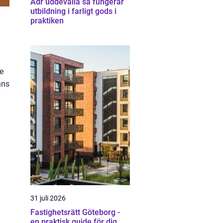
Adr uddevalla så fungerar
utbildning i farligt gods i
praktiken
e
nns
31 juli 2026
Fastighetsrätt Göteborg -
en praktisk guide för dig