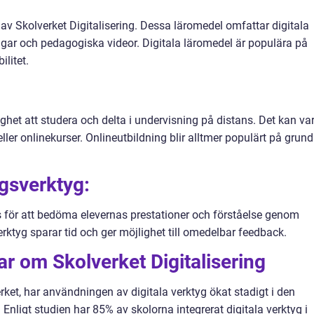
l av Skolverket Digitalisering. Dessa läromedel omfattar digitala
ingar och pedagogiska videor. Digitala läromedel är populära på
ilitet.
ighet att studera och delta i undervisning på distans. Det kan va
ller onlinekurser. Onlineutbildning blir alltmer populärt på grund
gsverktyg:
för att bedöma elevernas prestationer och förståelse genom
erktyg sparar tid och ger möjlighet till omedelbar feedback.
ar om Skolverket Digitalisering
ket, har användningen av digitala verktyg ökat stadigt i den
Enligt studien har 85% av skolorna integrerat digitala verktyg i