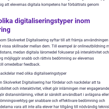
sig att elevernas digitala kompetens har förbättrats genom
lika digitaliseringstyper inom
ring
nom Skolverket Digitalisering syftar till att främja användningen
et vissa skillnader mellan dem. Till exempel är onlineutbildning 
 distans, medan digitala läromedel fokuserar på interaktivitet och
ktyg möjliggör snabb och rättvis bedömning av elevernas
 till omedelbar feedback.
ackdelar med olika digitaliseringstyper
m Skolverket Digitalisering har fördelar och nackdelar att ta
xibilitet och interaktivitet, vilket gör inlärningen mer engagerand
ör distansinlärning, vilket är särskilt användbart i avlägsna eller
dömningsverktyg ger snabbare och effektivare bedömning och
elarna vara att inte alla elever har tillgång till nödvändig teknis