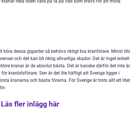
r kranar hela tiden vara på tå på vad som krävs för att möta
tt köra dessa giganter så behövs riktigt bra kranförare. Minst lill
ser och det kan bli riktig allvarliga skador. Det är inget enkelt
törre kranar är de absolut bästa. Det är kanske därför det inte är
 för kranbilsförare. Sen är det lite häftigt att Sverige ligger i
sta kranarna och bästa förarna. För Sverige är trots allt ett litet
tiv.
Läs fler inlägg här