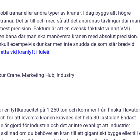
lkranar eller andra typer av kranar. I dag byggs allt högre
kranar. Det är till och med så att det anordnas tävlingar där man
est precision. Faktum är att en svensk faktiskt vunnit VM i
 en bana där man ska manövrera kranen med absolut precision.
omkull exempelvis dunkar men inte snudda de som står bredvid.
tta vid kranlyft i luleå
.
ar en lyftkapacitet på 1 250 ton och kommer från finska Havator
h för att leverera kranen krävdes det hela 30 lastbilar! Endast
e är gjord för industrin och det är inte ovanligt att industrier
 skillnad om du behöver en kran till ett gigantiskt bygge eller till