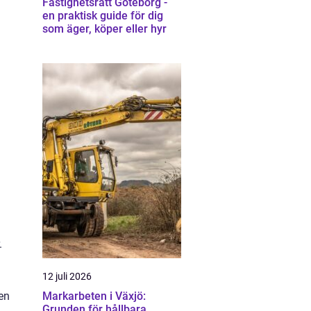
Fastighetsrätt Göteborg -
en praktisk guide för dig
som äger, köper eller hyr
.
12 juli 2026
 en
Markarbeten i Växjö:
Grunden för hållbara