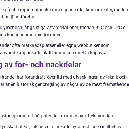
e på att erbjuda produkter och tjänster till konsumenter, medan
t betjäna företag.
volymer och långsiktiga affärsrelationer, medan B2C och C2C e-
 och kan innebära mindre order.
änder ofta marknadsplatser eller egna webbutiker som
 använde anpassade plattformar och direkta köpavtal.
 av för- och nackdelar
e-handel har förändrats över tid med utvecklingen av teknik och
Här är en historisk genomgång av några av de mest framstående
nsion genom att nå potentiella kunder över hela världen.
fysiska butiker, inklusive minskade hyror och personalbehov.