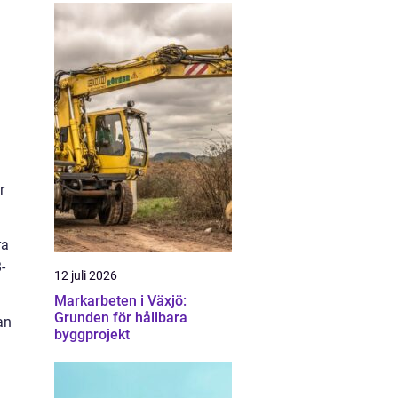
r
ra
-
12 juli 2026
Markarbeten i Växjö:
Grunden för hållbara
an
byggprojekt