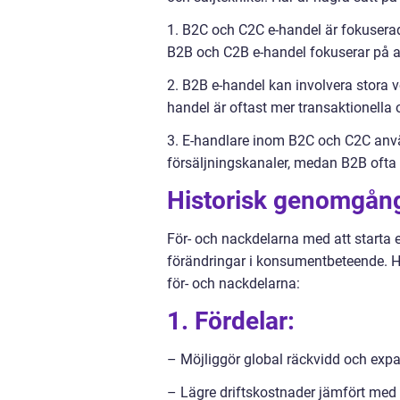
1. B2C och C2C e-handel är fokuserad
B2B och C2B e-handel fokuserar på at
2. B2B e-handel kan involvera stora 
handel är oftast mer transaktionella
3. E-handlare inom B2C och C2C anv
försäljningskanaler, medan B2B ofta
Historisk genomgång
För- och nackdelarna med att starta 
förändringar i konsumentbeteende. 
för- och nackdelarna:
1. Fördelar:
– Möjliggör global räckvidd och expa
– Lägre driftskostnader jämfört med 