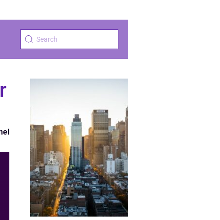
r
nel