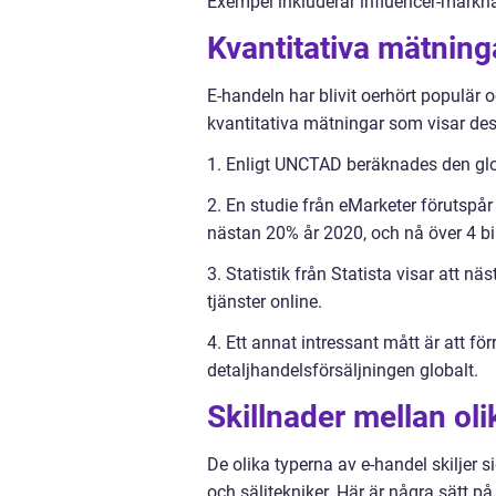
Exempel inkluderar influencer-marknad
Kvantitativa mätning
E-handeln har blivit oerhört populär o
kvantitativa mätningar som visar des
1. Enligt UNCTAD beräknades den glob
2. En studie från eMarketer förutspå
nästan 20% år 2020, och nå över 4 bil
3. Statistik från Statista visar att n
tjänster online.
4. Ett annat intressant mått är att fö
detaljhandelsförsäljningen globalt.
Skillnader mellan oli
De olika typerna av e-handel skiljer s
och säljtekniker. Här är några sätt på 