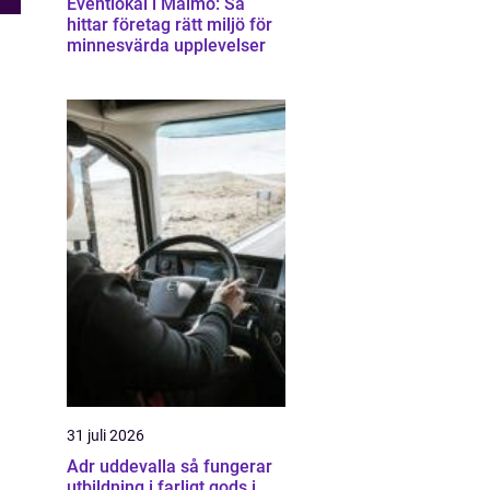
Eventlokal i Malmö: Så
hittar företag rätt miljö för
minnesvärda upplevelser
31 juli 2026
Adr uddevalla så fungerar
utbildning i farligt gods i