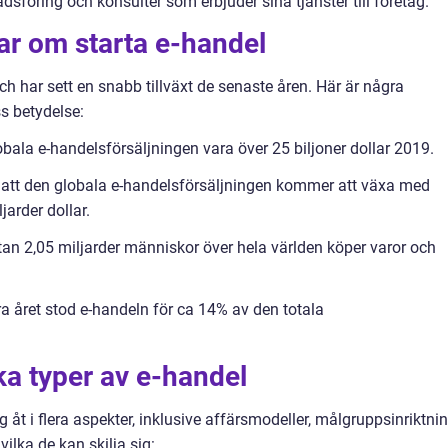
sföring och konsulter som erbjuder sina tjänster till företag.
ar om starta e-handel
ch har sett en snabb tillväxt de senaste åren. Här är några
s betydelse:
ala e-handelsförsäljningen vara över 25 biljoner dollar 2019.
r att den globala e-handelsförsäljningen kommer att växa med
jarder dollar.
ästan 2,05 miljarder människor över hela världen köper varor och
rra året stod e-handeln för ca 14% av den totala
ka typer av e-handel
ig åt i flera aspekter, inklusive affärsmodeller, målgruppsinriktni
vilka de kan skilja sig: