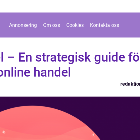
Annonsering
Om oss
Cookies
Kontakta oss
l – En strategisk guide fö
online handel
redaktio