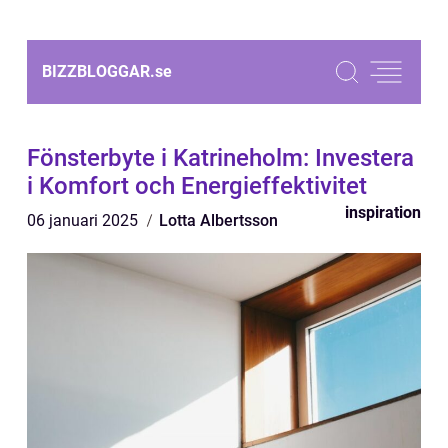
BIZZBLOGGAR.
se
Fönsterbyte i Katrineholm: Investera
i Komfort och Energieffektivitet
inspiration
06 januari 2025
Lotta Albertsson