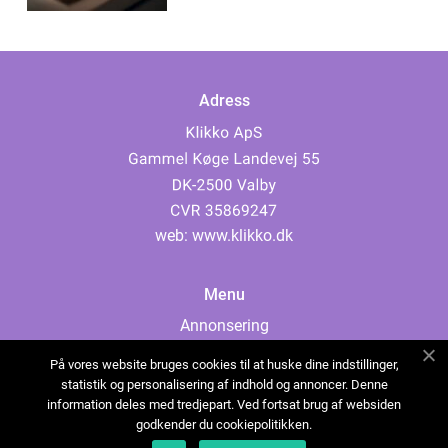
Adress
web:
www.klikko.dk
Menu
Annonsering
Om oss
På vores website bruges cookies til at huske dine indstillinger,
Cookies
statistik og personalisering af indhold og annoncer. Denne
information deles med tredjepart. Ved fortsat brug af websiden
Kontakta oss
godkender du cookiepolitikken.
Sitemap