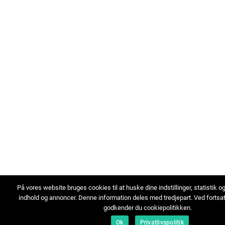
På vores website bruges cookies til at huske dine indstillinger, statistik o
indhold og annoncer. Denne information deles med tredjepart. Ved fortsa
godkender du cookiepolitikken.
Ok
Privatlivspolitik