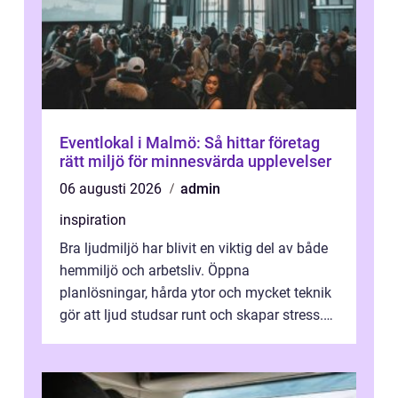
Eventlokal i Malmö: Så hittar företag
rätt miljö för minnesvärda upplevelser
06 augusti 2026
admin
inspiration
Bra ljudmiljö har blivit en viktig del av både
hemmiljö och arbetsliv. Öppna
planlösningar, hårda ytor och mycket teknik
gör att ljud studsar runt och skapar stress.
Här spelar ljudabsorbenter på vägg...