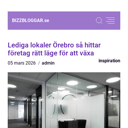
BIZZBLOGGAR.
se
Lediga lokaler Örebro så hittar
företag rätt läge för att växa
inspiration
05 mars 2026
admin