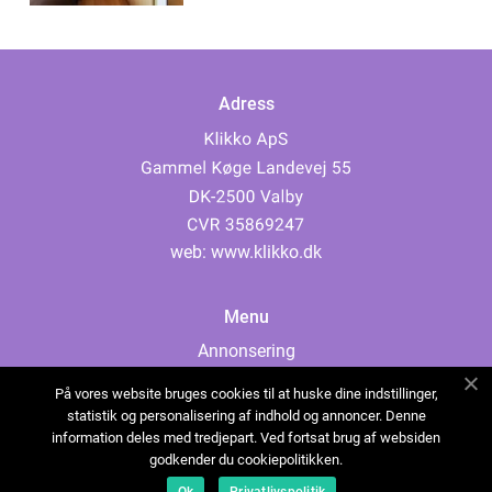
Adress
web:
www.klikko.dk
Menu
Annonsering
Om oss
På vores website bruges cookies til at huske dine indstillinger,
Cookies
statistik og personalisering af indhold og annoncer. Denne
information deles med tredjepart. Ved fortsat brug af websiden
Kontakta oss
godkender du cookiepolitikken.
Sitemap