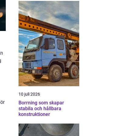
En
g
10 juli 2026
gör
Borrning som skapar
stabila och hållbara
konstruktioner