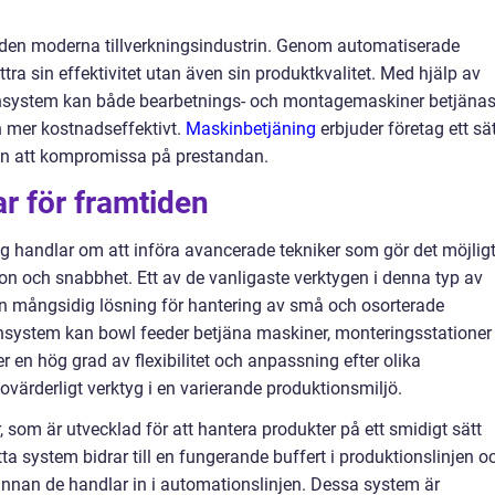
v den moderna tillverkningsindustrin. Genom automatiserade
tra sin effektivitet utan även sin produktkvalitet. Med hjälp av
onsystem kan både bearbetnings- och montagemaskiner betjäna
h mer kostnadseffektivt.
Maskinbetjäning
erbjuder företag ett sä
an att kompromissa på prestandan.
r för framtiden
 handlar om att införa avancerade tekniker som gör det möjlig
on och snabbhet. Ett av de vanligaste verktygen i denna typ av
n mångsidig lösning för hantering av små och osorterade
onsystem kan bowl feeder betjäna maskiner, monteringsstationer
r en hög grad av flexibilitet och anpassning efter olika
tt ovärderligt verktyg i en varierande produktionsmiljö.
r, som är utvecklad för att hantera produkter på ett smidigt sätt
a system bidrar till en fungerande buffert i produktionslinjen o
kt innan de handlar in i automationslinjen. Dessa system är