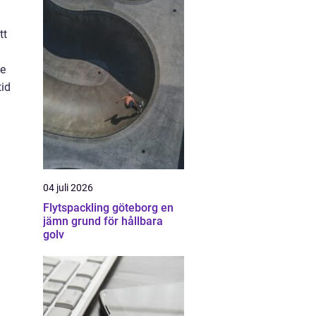
tt
de
tid
n
04 juli 2026
Flytspackling göteborg en
jämn grund för hållbara
golv