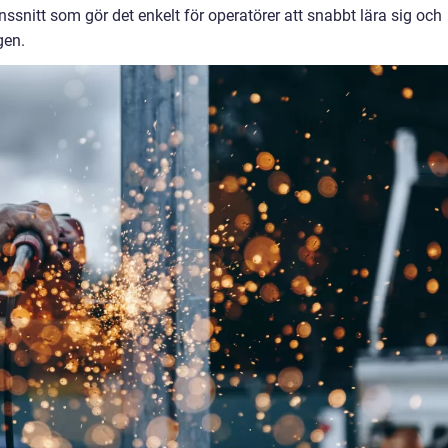
nitt som gör det enkelt för operatörer att snabbt lära sig och
gen.