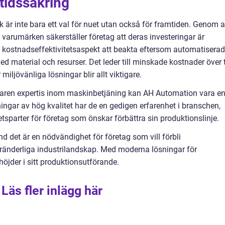
tidssäkring
k är inte bara ett val för nuet utan också för framtiden. Genom a
arumärken säkerställer företag att deras investeringar är
en kostnadseffektivitetsaspekt att beakta eftersom automatisera
d material och resurser. Det leder till minskade kostnader över 
r miljövänliga lösningar blir allt viktigare.
rfaren expertis inom maskinbetjäning kan AH Automation vara e
ningar av hög kvalitet har de en gedigen erfarenhet i branschen,
etsparter för företag som önskar förbättra sin produktionslinje.
d det är en nödvändighet för företag som vill förbli
ränderliga industrilandskap. Med moderna lösningar för
öjder i sitt produktionsutförande.
Läs fler inlägg här