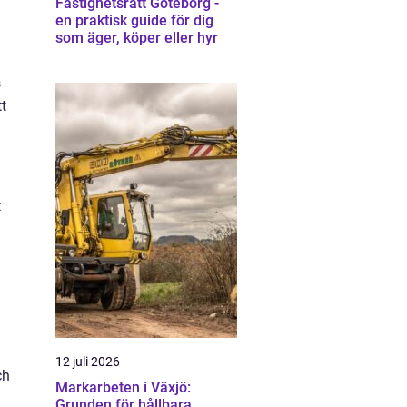
Fastighetsrätt Göteborg -
en praktisk guide för dig
som äger, köper eller hyr
s
tt
t
12 juli 2026
ch
Markarbeten i Växjö:
Grunden för hållbara