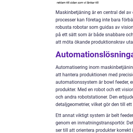
Maskinbetjäning är en central del a
processer kan företag inte bara förbät
robusta robotar som guidas av visi
på ett sätt som är både snabbare oc
att möta ökande produktionskrav ut
Automationslösninga
Automatisering inom maskinbetjäning
att hantera produktionen med precisi
automationssystem är bowl feeder, e
produkter. Med en robot och ett visi
och andra robotstationer. Den erbjude
detaljgeometrier, vilket gör den till e
Ett annat viktigt system är belt feede
genom en inmatningstransportör. Dett
ser till att orientera produkter korre