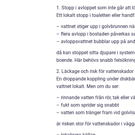
1. Stopp i avloppet som inte går att l
Ett lokalt stopp i toaletten eller ha
– vattnet stiger upp i golvbrunnen när
– flera avlopp i bostaden påverkas s
– avloppsvattnet bubblar upp på and
då kan stoppet sitta djupare i system
boende. Här behövs snabb felsökning 
2. Läckage och risk för vattenskador
En droppande koppling under diskbänk
vattnet lokalt. Men om du ser:
– rinnande vatten från rör, tak eller v
– fukt som sprider sig snabbt
– vatten som tränger fram vid golvlist
är risken stor för vattenskador i vägga
– lokalisera källan