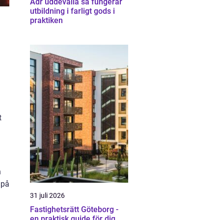
Adr uddevalla så fungerar
utbildning i farligt gods i
praktiken
t
n
 på
31 juli 2026
Fastighetsrätt Göteborg -
en praktisk guide för dig