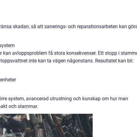
ränsa skadan, så att sanerings- och reparationsarbeten kan gör
 system
ter kan avloppsproblem få stora konsekvenser. Ett stopp i stamm
vloppsvattnet inte kan ta vägen någonstans. Resultatet kan bli:
genheter
törre system, avancerad utrustning och kunskap om hur man
chakt och stammar.