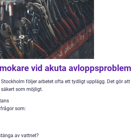
örmokare vid akuta avloppsproblem
Stockholm följer arbetet ofta ett tydligt upplägg. Det gör att
 säkert som möjligt.
tans
 frågor som:
 stänga av vattnet?