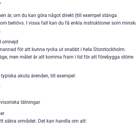
?
onen är, om du kan göra något direkt (till exempel stänga
om behövs. I vissa fall kan du få enkla instruktioner som minsk
.
d omnejd
annad för att kunna rycka ut snabbt i hela Storstockholm.
äge, men målet är att komma fram i tid för att förebygga större
 typiska akuta ärenden, till exempel:
r
visoriska tätningar
er
tt säkra området. Det kan handla om att: