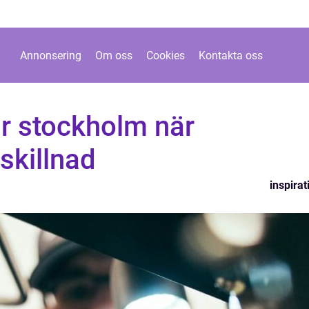
Annonsering
Om oss
Cookies
Kontakta oss
r stockholm när
skillnad
inspirat