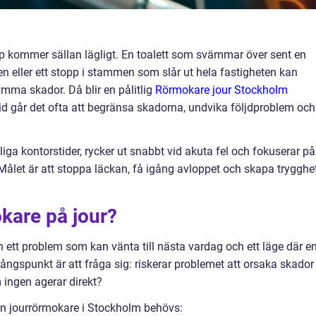
 kommer sällan lägligt. En toalett som svämmar över sent en
ren eller ett stopp i stammen som slår ut hela fastigheten kan
mma skador. Då blir en pålitlig
Rörmokare jour Stockholm
tid går det ofta att begränsa skadorna, undvika följdproblem och
iga kontorstider, rycker ut snabbt vid akuta fel och fokuserar på
 Målet är att stoppa läckan, få igång avloppet och skapa trygghe
kare på jour?
ett problem som kan vänta till nästa vardag och ett läge där e
ångspunkt är att fråga sig: riskerar problemet att orsaka skador
 ingen agerar direkt?
 en jourrörmokare i Stockholm behövs: