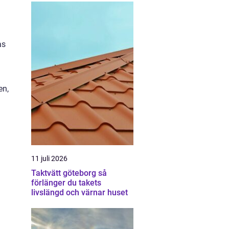
as
en,
11 juli 2026
Taktvätt göteborg så
förlänger du takets
livslängd och värnar huset