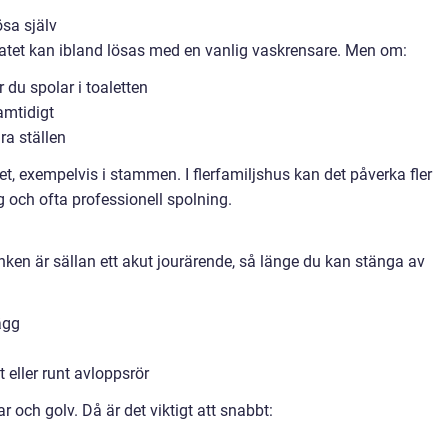
ösa själv
ndfatet kan ibland lösas med en vanlig vaskrensare. Men om:
 du spolar i toaletten
amtidigt
ra ställen
et, exempelvis i stammen. I flerfamiljshus kan det påverka fler
och ofta professionell spolning.
en är sällan ett akut jourärende, så länge du kan stänga av
ägg
 eller runt avloppsrör
r och golv. Då är det viktigt att snabbt: