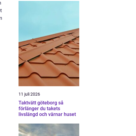
m
t
om
11 juli 2026
Taktvätt göteborg så
förlänger du takets
livslängd och värnar huset