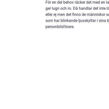
För en del behov räcker det med en l
ger lugn och ro. Då handlar det inte 
eller ej men det finns de människor s
som har blinkande ljusskyltar i sina b
personbilsförare.