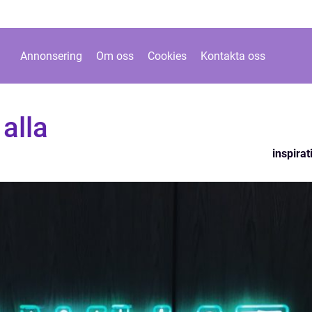
Annonsering
Om oss
Cookies
Kontakta oss
 alla
inspirat