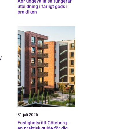
Adr uddevalla så fungerar
utbildning i farligt gods i
praktiken
så
31 juli 2026
Fastighetsrätt Göteborg -
en praktisk guide för dig