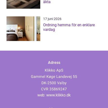
äkta
17 juni 2026
Ordning hemma för en enklare
vardag
Adress
web:
www.klikko.dk