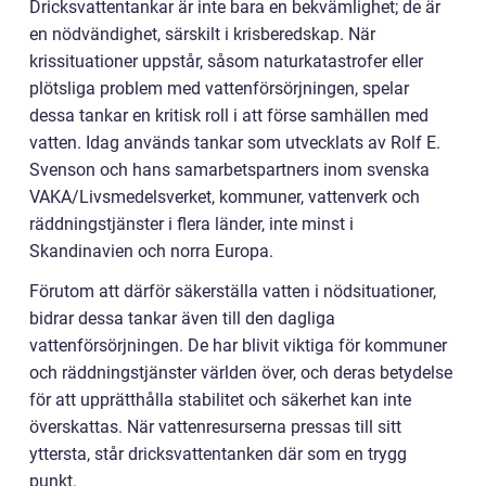
Dricksvattentankar är inte bara en bekvämlighet; de är
en nödvändighet, särskilt i krisberedskap. När
krissituationer uppstår, såsom naturkatastrofer eller
plötsliga problem med vattenförsörjningen, spelar
dessa tankar en kritisk roll i att förse samhällen med
vatten. Idag används tankar som utvecklats av Rolf E.
Svenson och hans samarbetspartners inom svenska
VAKA/Livsmedelsverket, kommuner, vattenverk och
räddningstjänster i flera länder, inte minst i
Skandinavien och norra Europa.
Förutom att därför säkerställa vatten i nödsituationer,
bidrar dessa tankar även till den dagliga
vattenförsörjningen. De har blivit viktiga för kommuner
och räddningstjänster världen över, och deras betydelse
för att upprätthålla stabilitet och säkerhet kan inte
överskattas. När vattenresurserna pressas till sitt
yttersta, står dricksvattentanken där som en trygg
punkt.