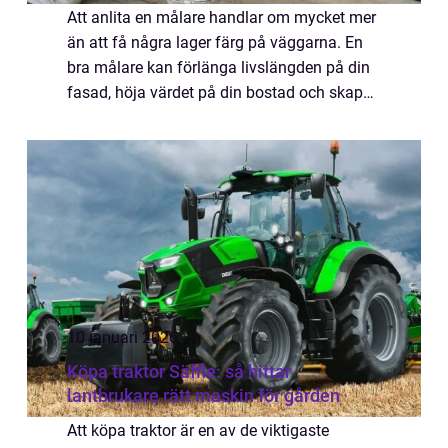
Att anlita en målare handlar om mycket mer
än att få några lager färg på väggarna. En
bra målare kan förlänga livslängden på din
fasad, höja värdet på din bostad och skapa
en inomhusmiljö som känns både fräsch
och personlig. I en stad som Göteborg, m...
10 januari 2026
Köpa traktor Säffle: så hittar
lantbrukare rätt maskin för gården
Att köpa traktor är en av de viktigaste