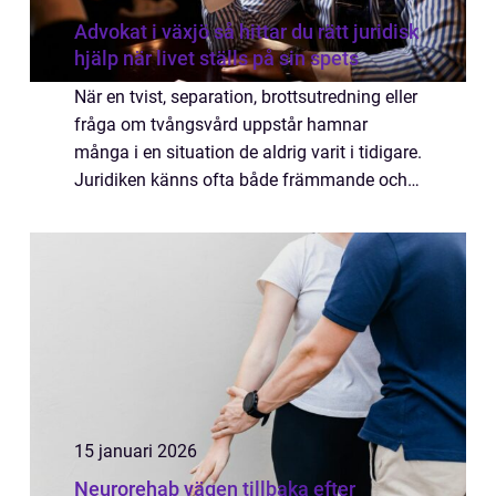
Advokat i växjö så hittar du rätt juridisk
hjälp när livet ställs på sin spets
När en tvist, separation, brottsutredning eller
fråga om tvångsvård uppstår hamnar
många i en situation de aldrig varit i tidigare.
Juridiken känns ofta både främmande och
krånglig. Samtidigt får besluten i sådana
lägen stor betydelse för framtiden f...
15 januari 2026
Neurorehab vägen tillbaka efter