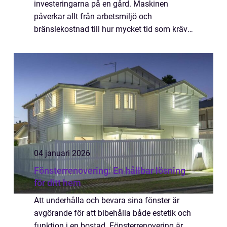
investeringarna på en gård. Maskinen
påverkar allt från arbetsmiljö och
bränslekostnad till hur mycket tid som krävs
för vardagens sysslor. För den som...
04 januari 2026
Fönsterrenovering: En hållbar lösning
för ditt hem
Att underhålla och bevara sina fönster är
avgörande för att bibehålla både estetik och
funktion i en bostad. Fönsterrenovering är