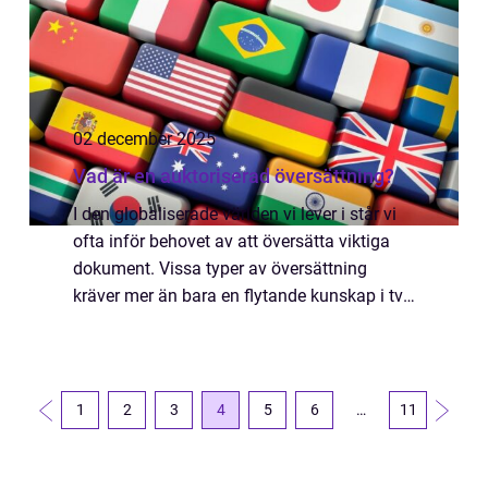
02 december 2025
Vad är en auktoriserad översättning?
I den globaliserade världen vi lever i står vi
ofta inför behovet av att översätta viktiga
dokument. Vissa typer av översättning
kräver mer än bara en flytande kunskap i två
språk. Här ko...
1
2
3
4
5
6
…
11