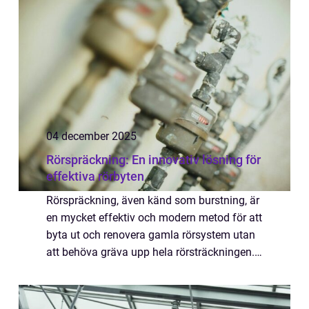
n&ou...
04 december 2025
Rörspräckning: En innovativ lösning för
effektiva rörbyten
Rörspräckning, även känd som burstning, är
en mycket effektiv och modern metod för att
byta ut och renovera gamla rörsystem utan
att behöva gräva upp hela rörsträckningen.
Metoden används fr...