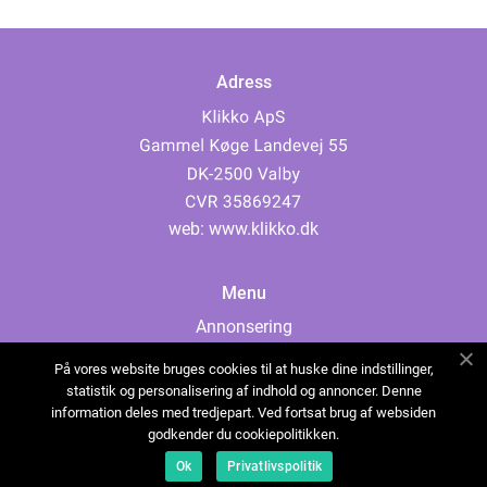
Adress
web:
www.klikko.dk
Menu
Annonsering
Om oss
På vores website bruges cookies til at huske dine indstillinger,
Cookies
statistik og personalisering af indhold og annoncer. Denne
information deles med tredjepart. Ved fortsat brug af websiden
Kontakta oss
godkender du cookiepolitikken.
Sitemap
Ok
Privatlivspolitik