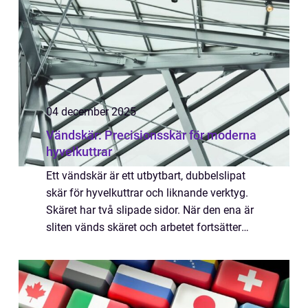
04 december 2025
Vändskär: Precisionsskär för moderna
hyvelkuttrar
Ett vändskär är ett utbytbart, dubbelslipat
skär för hyvelkuttrar och liknande verktyg.
Skäret har två slipade sidor. När den ena är
sliten vänds skäret och arbetet fortsätter
med ny sk&aum...