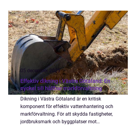
professionellt underh...
05 december 2025
Effektiv dikning i Västra Götaland: En
nyckel till hållbar markförvaltning
Dikning i Västra Götaland är en kritisk
komponent för effektiv vattenhantering och
markförvaltning. För att skydda fastigheter,
jordbruksmark och byggplatser mot
översvämningar och erosion, är dikning