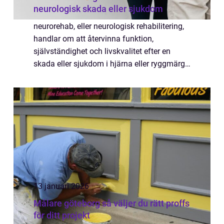
neurologisk skada eller sjukdom
neurorehab, eller neurologisk rehabilitering,
handlar om att återvinna funktion,
självständighet och livskvalitet efter en
skada eller sjukdom i hjärna eller ryggmärg.
Målet är inte bara att lindra symtom utan att
ge personen möjlighet att återta kon...
13 januari 2026
Målare göteborg så väljer du rätt proffs
för ditt projekt