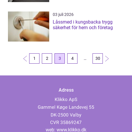
03 juli 2026
Låssmed i kungsbacka trygg
säkerhet för hem och företag
1
2
3
4
…
30
Adress
web:
www.klikko.dk